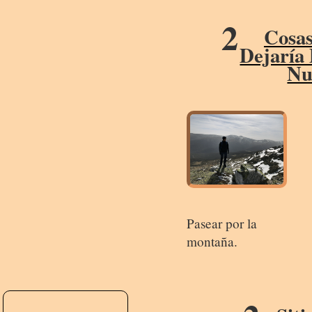
2
Cosa
Dejaría
Nu
Pasear por la
montaña.