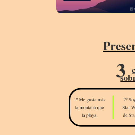
Prese
3
sob
1º Me gusta más
2º Soy fan de
la montaña que
Star W
la playa.
de Sta