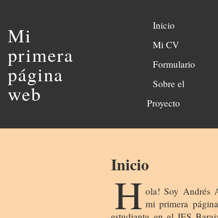
Inicio
Mi
Mi CV
primera
Formulario
página
Sobre el
web
Proyecto
Inicio
H
ola! Soy Andrés A
mi primera págin
estudiante en el IES Baraj