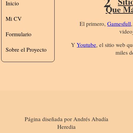
2
Sit
Inicio
Que Má
Mi CV
El primero,
Gamesfull
video
Formulario
Y
Youtube
, el sitio web 
Sobre el Proyecto
miles d
Página diseñada por Andrés Abadía
Heredia